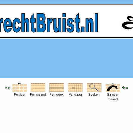
Per jaar
Per maand
Per week
Vandaag
Zoeken
Ga naar
maand