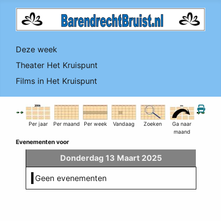
Deze week
Theater Het Kruispunt
Films in Het Kruispunt
Per jaar
Per maand
Per week
Vandaag
Zoeken
Ga naar
maand
Evenementen voor
Donderdag 13 Maart 2025
Geen evenementen