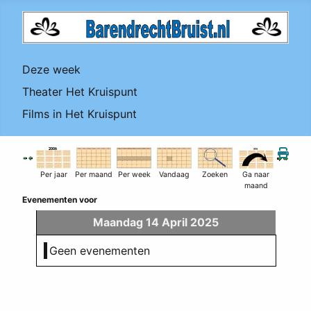
Deze week
Theater Het Kruispunt
Films in Het Kruispunt
Per jaar
Per maand
Per week
Vandaag
Zoeken
Ga naar
maand
Evenementen voor
Maandag 14 April 2025
Geen evenementen