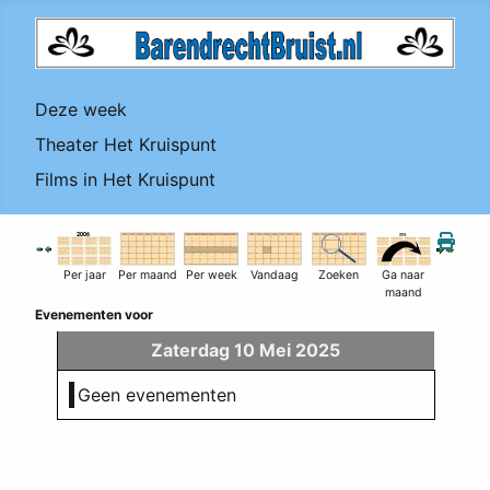
Deze week
Theater Het Kruispunt
Films in Het Kruispunt
Per jaar
Per maand
Per week
Vandaag
Zoeken
Ga naar
maand
Evenementen voor
Zaterdag 10 Mei 2025
Geen evenementen