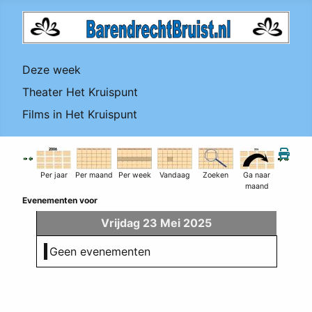
Deze week
Theater Het Kruispunt
Films in Het Kruispunt
Per jaar
Per maand
Per week
Vandaag
Zoeken
Ga naar
maand
Evenementen voor
Vrijdag 23 Mei 2025
Geen evenementen