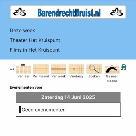
Deze week
Theater Het Kruispunt
Films in Het Kruispunt
Per jaar
Per maand
Per week
Vandaag
Zoeken
Ga naar
maand
Evenementen voor
Zaterdag 14 Juni 2025
Geen evenementen