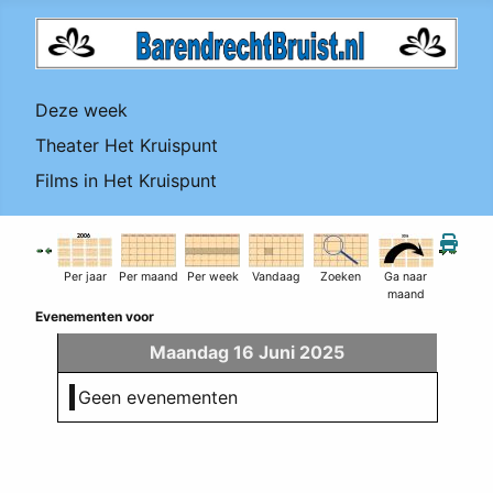
Deze week
Theater Het Kruispunt
Films in Het Kruispunt
Per jaar
Per maand
Per week
Vandaag
Zoeken
Ga naar
maand
Evenementen voor
Maandag 16 Juni 2025
Geen evenementen