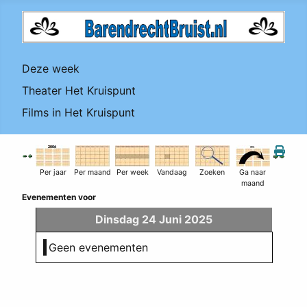
Deze week
Theater Het Kruispunt
Films in Het Kruispunt
Per jaar
Per maand
Per week
Vandaag
Zoeken
Ga naar
maand
Evenementen voor
Dinsdag 24 Juni 2025
Geen evenementen