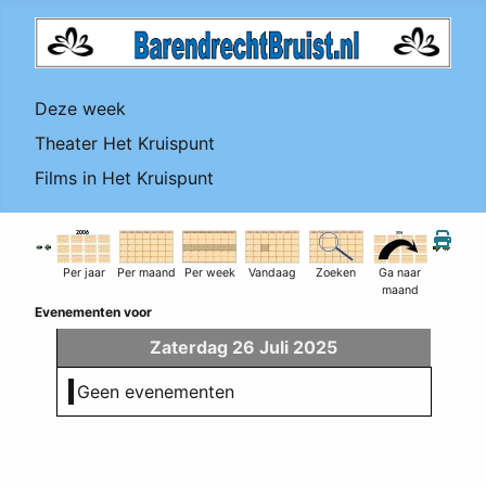
Deze week
Theater Het Kruispunt
Films in Het Kruispunt
Per jaar
Per maand
Per week
Vandaag
Zoeken
Ga naar
maand
Evenementen voor
Zaterdag 26 Juli 2025
Geen evenementen