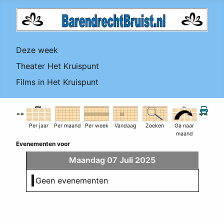
Deze week
Theater Het Kruispunt
Films in Het Kruispunt
Per jaar
Per maand
Per week
Vandaag
Zoeken
Ga naar
maand
Evenementen voor
Maandag 07 Juli 2025
Geen evenementen