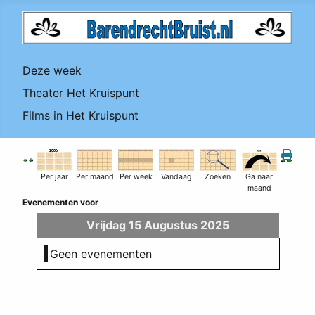
Deze week
Theater Het Kruispunt
Films in Het Kruispunt
Per jaar
Per maand
Per week
Vandaag
Zoeken
Ga naar
maand
Evenementen voor
Vrijdag 15 Augustus 2025
Geen evenementen