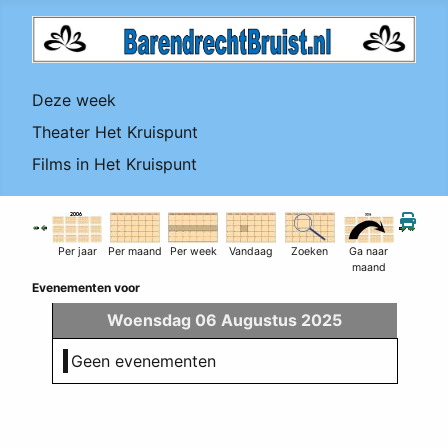
Deze week
Theater Het Kruispunt
Films in Het Kruispunt
Per jaar
Per maand
Per week
Vandaag
Zoeken
Ga naar
maand
Evenementen voor
Woensdag 06 Augustus 2025
Geen evenementen