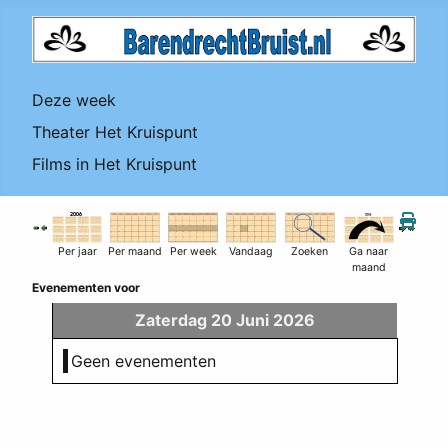
Deze week
Theater Het Kruispunt
Films in Het Kruispunt
Per jaar
Per maand
Per week
Vandaag
Zoeken
Ga naar
maand
Evenementen voor
Zaterdag 20 Juni 2026
Geen evenementen