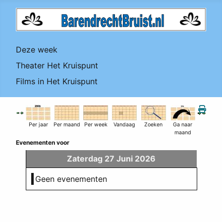
Deze week
Theater Het Kruispunt
Films in Het Kruispunt
Per jaar
Per maand
Per week
Vandaag
Zoeken
Ga naar
maand
Evenementen voor
Zaterdag 27 Juni 2026
Geen evenementen