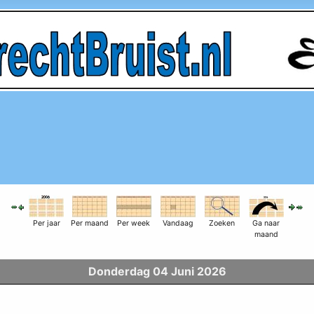
Per jaar
Per maand
Per week
Vandaag
Zoeken
Ga naar
maand
Donderdag 04 Juni 2026