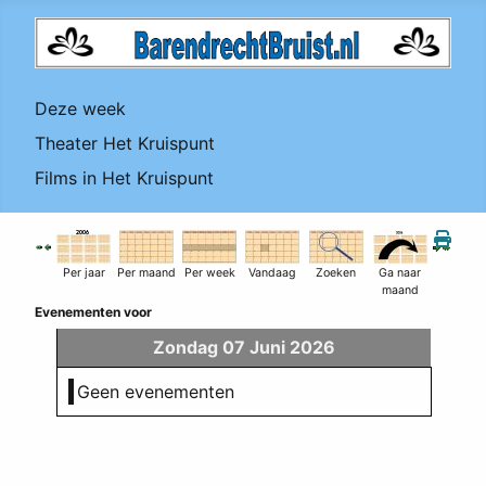
Deze week
Theater Het Kruispunt
Films in Het Kruispunt
Per jaar
Per maand
Per week
Vandaag
Zoeken
Ga naar
maand
Evenementen voor
Zondag 07 Juni 2026
Geen evenementen