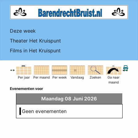
Deze week
Theater Het Kruispunt
Films in Het Kruispunt
Per jaar
Per maand
Per week
Vandaag
Zoeken
Ga naar
maand
Evenementen voor
Maandag 08 Juni 2026
Geen evenementen