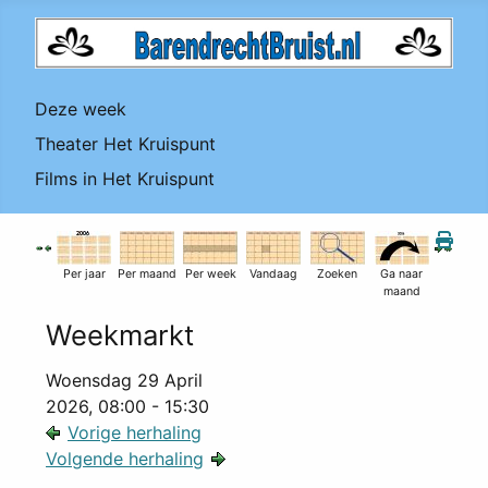
Deze week
Theater Het Kruispunt
Films in Het Kruispunt
Per jaar
Per maand
Per week
Vandaag
Zoeken
Ga naar
maand
Weekmarkt
Woensdag 29 April
2026, 08:00 - 15:30
Vorige herhaling
Volgende herhaling