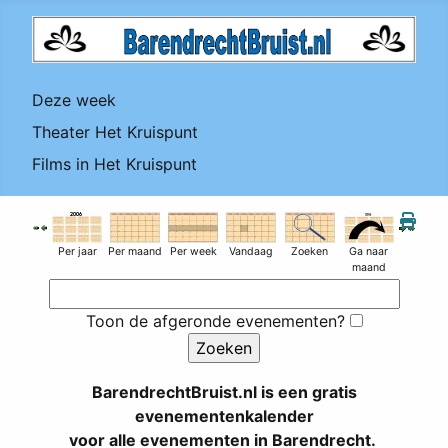
Deze week
Theater Het Kruispunt
Films in Het Kruispunt
Per jaar
Per maand
Per week
Vandaag
Zoeken
Ga naar
maand
Toon de afgeronde evenementen?
BarendrechtBruist.nl is een gratis
evenementenkalender
voor alle evenementen in Barendrecht.