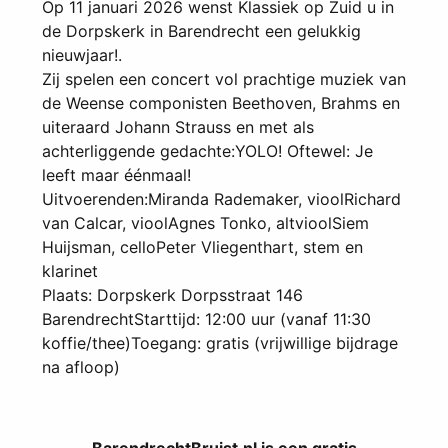
Op 11 januari 2026 wenst Klassiek op Zuid u in
de Dorpskerk in Barendrecht een gelukkig
nieuwjaar!.
Zij spelen een concert vol prachtige muziek van
de Weense componisten Beethoven, Brahms en
uiteraard Johann Strauss en met als
achterliggende gedachte:YOLO! Oftewel: Je
leeft maar éénmaal!
Uitvoerenden:Miranda Rademaker, vioolRichard
van Calcar, vioolAgnes Tonko, altvioolSiem
Huijsman, celloPeter Vliegenthart, stem en
klarinet
Plaats: Dorpskerk Dorpsstraat 146
BarendrechtStarttijd: 12:00 uur (vanaf 11:30
koffie/thee)Toegang: gratis (vrijwillige bijdrage
na afloop)
BarendrechtBruist.nl is een gratis