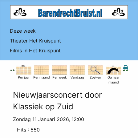
Deze week
Theater Het Kruispunt
Films in Het Kruispunt
Per jaar
Per maand
Per week
Vandaag
Zoeken
Ga naar
maand
Nieuwjaarsconcert door
Klassiek op Zuid
Zondag 11 Januari 2026, 12:00
Hits
: 550