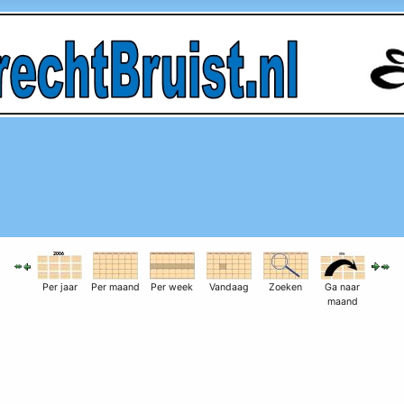
Per jaar
Per maand
Per week
Vandaag
Zoeken
Ga naar
maand