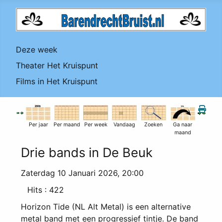
Deze week
Theater Het Kruispunt
Films in Het Kruispunt
Per jaar
Per maand
Per week
Vandaag
Zoeken
Ga naar
maand
Drie bands in De Beuk
Zaterdag 10 Januari 2026, 20:00
Hits
: 422
Horizon Tide (NL Alt Metal) is een alternative
metal band met een progressief tintje. De band