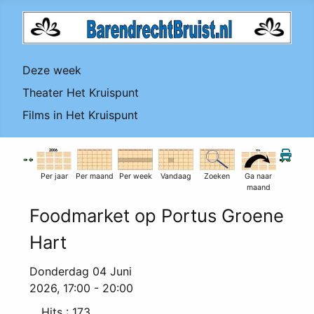
Deze week
Theater Het Kruispunt
Films in Het Kruispunt
Per jaar
Per maand
Per week
Vandaag
Zoeken
Ga naar
maand
Foodmarket op Portus Groene
Hart
Donderdag 04 Juni
2026, 17:00 - 20:00
Hits
: 173