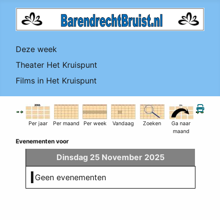
Deze week
Theater Het Kruispunt
Films in Het Kruispunt
Per jaar
Per maand
Per week
Vandaag
Zoeken
Ga naar
maand
Evenementen voor
Dinsdag 25 November 2025
Geen evenementen