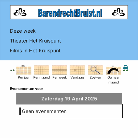
Deze week
Theater Het Kruispunt
Films in Het Kruispunt
Per jaar
Per maand
Per week
Vandaag
Zoeken
Ga naar
maand
Evenementen voor
Zaterdag 19 April 2025
Geen evenementen