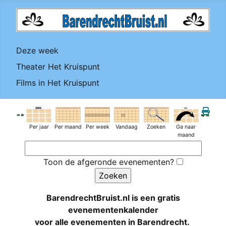
Deze week
Theater Het Kruispunt
Films in Het Kruispunt
Per jaar
Per maand
Per week
Vandaag
Zoeken
Ga naar
maand
Toon de afgeronde evenementen?
BarendrechtBruist.nl is een gratis
evenementenkalender
voor alle evenementen in Barendrecht.