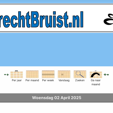
Per jaar
Per maand
Per week
Vandaag
Zoeken
Ga naar
maand
Woensdag 02 April 2025