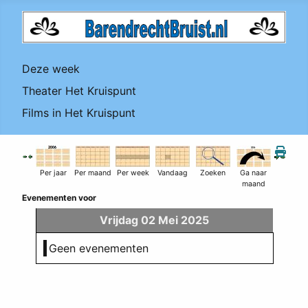
Deze week
Theater Het Kruispunt
Films in Het Kruispunt
Per jaar
Per maand
Per week
Vandaag
Zoeken
Ga naar
maand
Evenementen voor
Vrijdag 02 Mei 2025
Geen evenementen