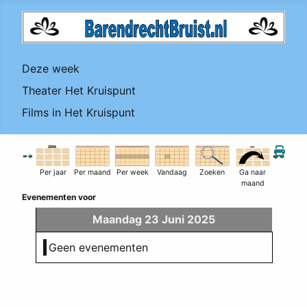
Deze week
Theater Het Kruispunt
Films in Het Kruispunt
Per jaar
Per maand
Per week
Vandaag
Zoeken
Ga naar
maand
Evenementen voor
Maandag 23 Juni 2025
Geen evenementen