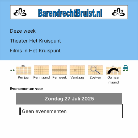
Deze week
Theater Het Kruispunt
Films in Het Kruispunt
Per jaar
Per maand
Per week
Vandaag
Zoeken
Ga naar
maand
Evenementen voor
Zondag 27 Juli 2025
Geen evenementen