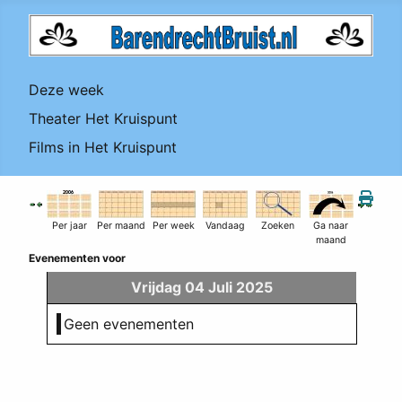
Deze week
Theater Het Kruispunt
Films in Het Kruispunt
Per jaar
Per maand
Per week
Vandaag
Zoeken
Ga naar
maand
Evenementen voor
Vrijdag 04 Juli 2025
Geen evenementen