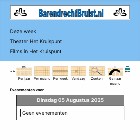
Deze week
Theater Het Kruispunt
Films in Het Kruispunt
Per jaar
Per maand
Per week
Vandaag
Zoeken
Ga naar
maand
Evenementen voor
Dinsdag 05 Augustus 2025
Geen evenementen