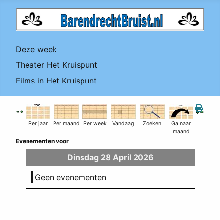
Deze week
Theater Het Kruispunt
Films in Het Kruispunt
Per jaar
Per maand
Per week
Vandaag
Zoeken
Ga naar
maand
Evenementen voor
Dinsdag 28 April 2026
Geen evenementen