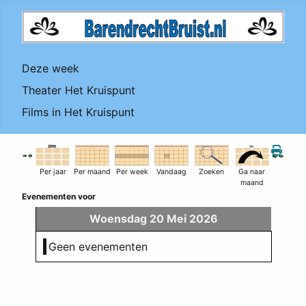
Deze week
Theater Het Kruispunt
Films in Het Kruispunt
Per jaar
Per maand
Per week
Vandaag
Zoeken
Ga naar
maand
Evenementen voor
Woensdag 20 Mei 2026
Geen evenementen