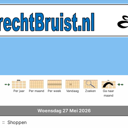
Per jaar
Per maand
Per week
Vandaag
Zoeken
Ga naar
maand
Woensdag 27 Mei 2026
:: Shoppen