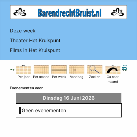
Deze week
Theater Het Kruispunt
Films in Het Kruispunt
Per jaar
Per maand
Per week
Vandaag
Zoeken
Ga naar
maand
Evenementen voor
Dinsdag 16 Juni 2026
Geen evenementen