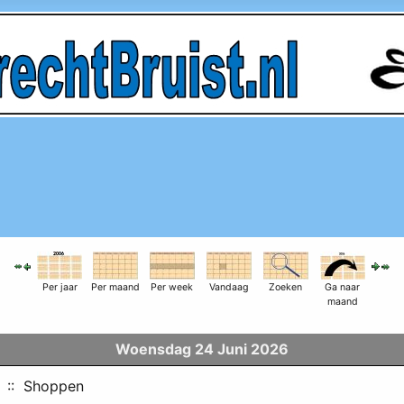
Per jaar
Per maand
Per week
Vandaag
Zoeken
Ga naar
maand
Woensdag 24 Juni 2026
:: Shoppen