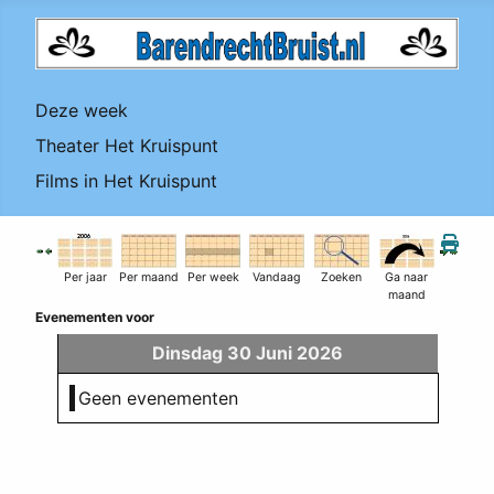
Deze week
Theater Het Kruispunt
Films in Het Kruispunt
Per jaar
Per maand
Per week
Vandaag
Zoeken
Ga naar
maand
Evenementen voor
Dinsdag 30 Juni 2026
Geen evenementen