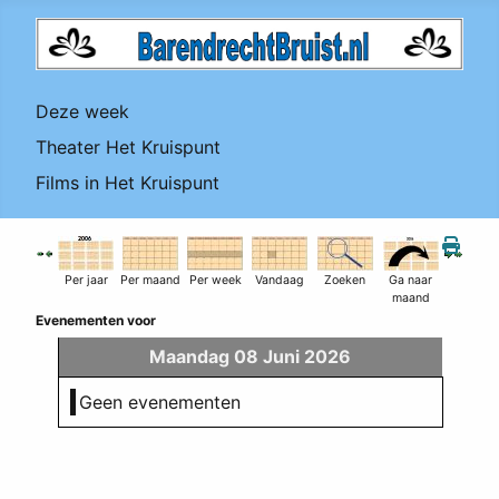
Deze week
Theater Het Kruispunt
Films in Het Kruispunt
Per jaar
Per maand
Per week
Vandaag
Zoeken
Ga naar
maand
Evenementen voor
Maandag 08 Juni 2026
Geen evenementen