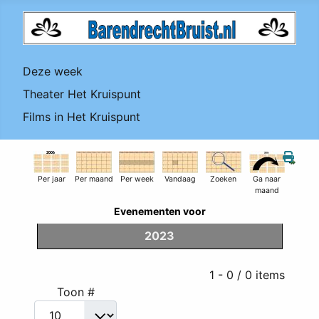
Deze week
Theater Het Kruispunt
Films in Het Kruispunt
Per jaar
Per maand
Per week
Vandaag
Zoeken
Ga naar
maand
Evenementen voor
2023
Pagination List Limit
1 - 0 / 0 items
Toon #