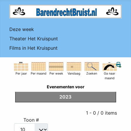
Deze week
Theater Het Kruispunt
Films in Het Kruispunt
Per jaar
Per maand
Per week
Vandaag
Zoeken
Ga naar
maand
Evenementen voor
2023
Pagination List Limit
1 - 0 / 0 items
Toon #