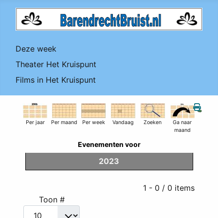
Deze week
Theater Het Kruispunt
Films in Het Kruispunt
Per jaar
Per maand
Per week
Vandaag
Zoeken
Ga naar
maand
Evenementen voor
2023
Pagination List Limit
1 - 0 / 0 items
Toon #