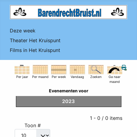
Deze week
Theater Het Kruispunt
Films in Het Kruispunt
Per jaar
Per maand
Per week
Vandaag
Zoeken
Ga naar
maand
Evenementen voor
2023
Pagination List Limit
1 - 0 / 0 items
Toon #