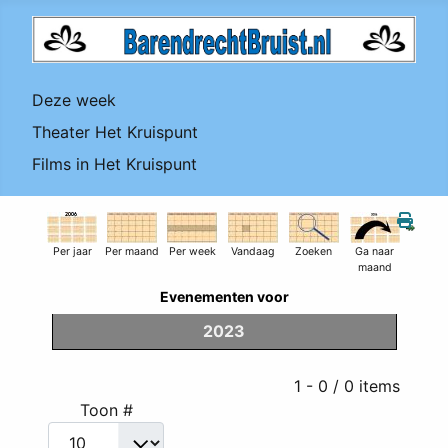
Deze week
Theater Het Kruispunt
Films in Het Kruispunt
Per jaar
Per maand
Per week
Vandaag
Zoeken
Ga naar
maand
Evenementen voor
2023
Pagination List Limit
1 - 0 / 0 items
Toon #