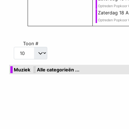
Optreden Popkoor 
Zaterdag 18 A
Optreden Popkoor 
Toon #
Muziek
Alle categorieën ...