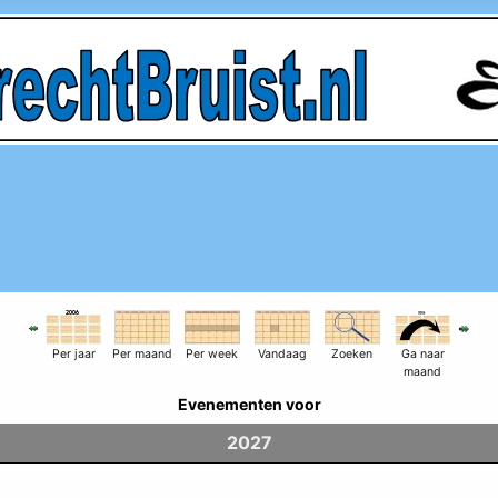
Per jaar
Per maand
Per week
Vandaag
Zoeken
Ga naar
maand
Evenementen voor
2027