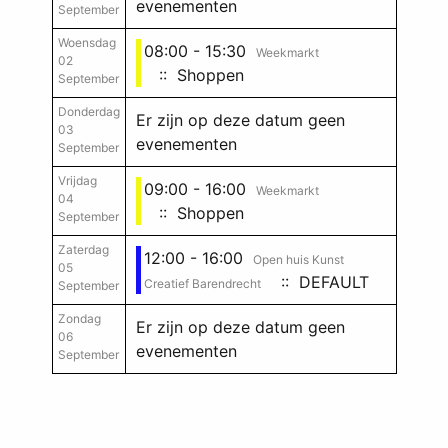
evenementen
September
Woensdag
08:00 - 15:30
Weekmarkt
02
:: Shoppen
September
Donderdag
Er zijn op deze datum geen
03
evenementen
September
Vrijdag
09:00 - 16:00
Weekmarkt
04
:: Shoppen
September
Zaterdag
12:00 - 16:00
Open huis Kunst
05
:: DEFAULT
Creatief Barendrecht
September
Zondag
Er zijn op deze datum geen
06
evenementen
September