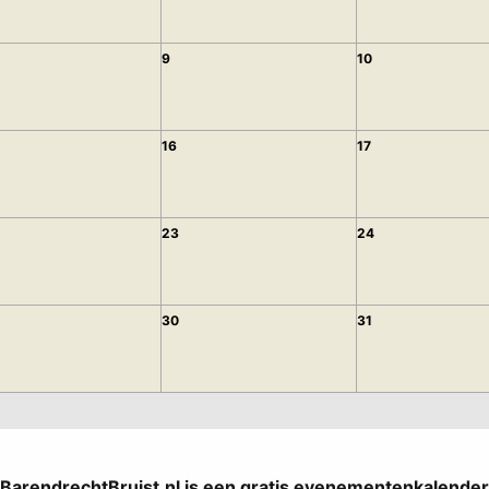
9
10
16
17
23
24
30
31
BarendrechtBruist.nl is een gratis evenementenkalender