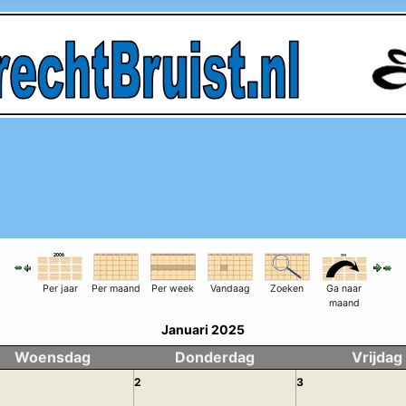
Per jaar
Per maand
Per week
Vandaag
Zoeken
Ga naar
maand
Januari 2025
Woensdag
Donderdag
Vrijdag
2
3