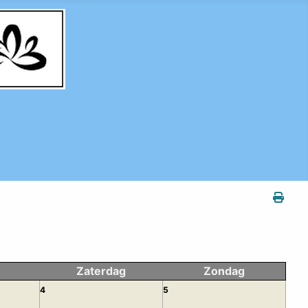
Zaterdag
Zondag
4
5