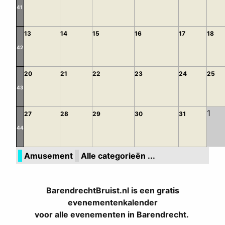
41
13
14
15
16
17
18
42
20
21
22
23
24
25
43
1
27
28
29
30
31
44
Amusement
Alle categorieën ...
BarendrechtBruist.nl is een gratis
evenementenkalender
voor alle evenementen in Barendrecht.