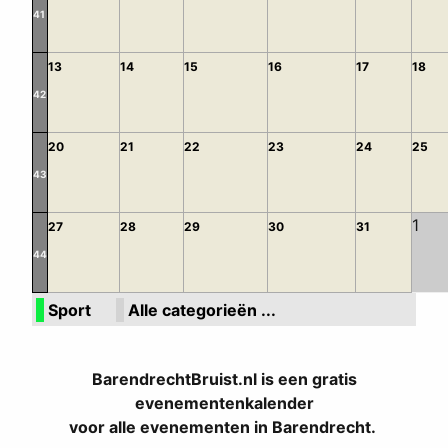
41
13
14
15
16
17
18
42
20
21
22
23
24
25
43
1
27
28
29
30
31
44
Sport
Alle categorieën ...
BarendrechtBruist.nl is een gratis
evenementenkalender
voor alle evenementen in Barendrecht.